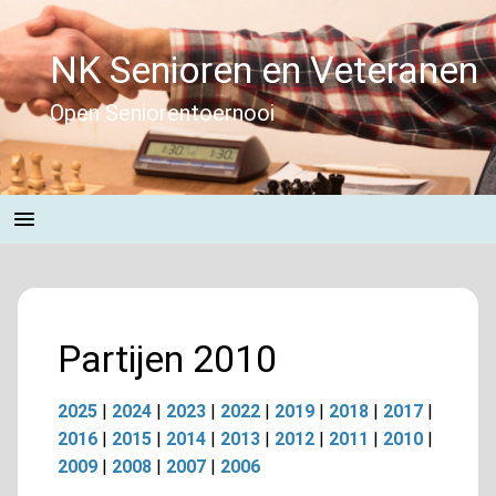
Skip
to
NK Senioren en Veteranen
content
Open Seniorentoernooi
Partijen 2010
2025
|
2024
|
2023
|
2022
|
2019
|
2018
|
2017
|
2016
|
2015
|
2014
|
2013
|
2012
|
2011
|
2010
|
2009
|
2008
|
2007
|
2006