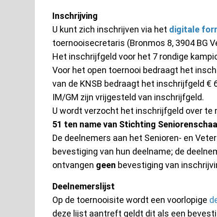
Inschrijving
U kunt zich inschrijven via het
digitale for
toernooisecretaris (Bronmos 8, 3904 BG V
Het inschrijfgeld voor het 7 rondige kamp
Voor het open toernooi bedraagt het inschri
van de KNSB bedraagt het inschrijfgeld € 6
IM/GM zijn vrijgesteld van inschrijfgeld.
U wordt verzocht het inschrijfgeld over t
51 ten name van Stichting Seniorenschaa
De deelnemers aan het Senioren- en Vet
bevestiging van hun deelname; de deelne
ontvangen
geen
bevestiging van inschrijvi
Deelnemerslijst
Op de toernooisite wordt een voorlopige
d
deze lijst aantreft geldt dit als een beve