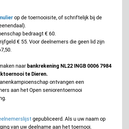
mulier
op de toernooisite, of schriftelijk bij de
eenendaal).
ioenschap bedraagt € 60.
jfgeld € 55. Voor deelnemers die geen lid zijn
7,50.
e maken naar
bankrekening NL22 INGB 0006 7984
ktoernooi te Dieren.
eranenkampioenschap ontvangen een
mers aan het Open seniorentoernooi
ng.
eelnemerslijst
gepubliceerd. Als u uw naam op
stiging van uw deelname aan het toernooi.