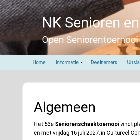
Skip
to
NK Senioren en
content
Open Seniorentoernooi
Home
Informatie
Deelnemers
Uitsl
Algemeen
Het 53e
Seniorenschaaktoernooi
vindt pl
en met vrijdag 16 juli 2027, in Cultureel C