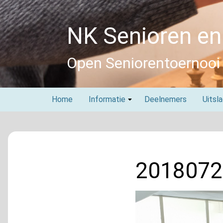
Skip
to
NK Senioren en
content
Open Seniorentoernooi
Home
Informatie
Deelnemers
Uitsl
2018072