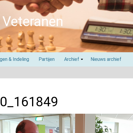
 Veteranen
agen & Indeling
Partijen
Archief
Nieuws archief
0_161849