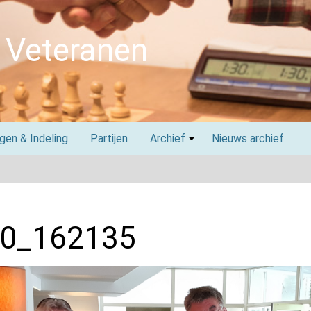
 Veteranen
agen & Indeling
Partijen
Archief
Nieuws archief
0_162135