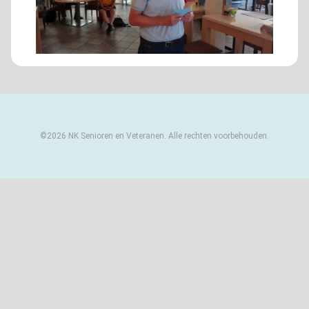
©2026 NK Senioren en Veteranen. Alle rechten voorbehouden.