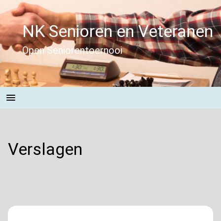
Skip
to
NK Senioren en Veteranen
content
Open Seniorentoernooi
Verslagen